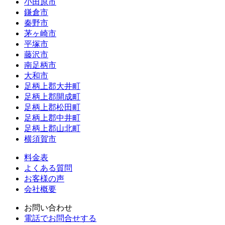
小田原市
鎌倉市
秦野市
茅ヶ崎市
平塚市
藤沢市
南足柄市
大和市
足柄上郡大井町
足柄上郡開成町
足柄上郡松田町
足柄上郡中井町
足柄上郡山北町
横須賀市
料金表
よくある質問
お客様の声
会社概要
お問い合わせ
電話でお問合せする