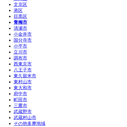
文京区
港区
目黒区
青梅市
清瀬市
小金井市
国分寺市
小平市
立川市
調布市
西東京市
八王子市
東久留米市
東村山市
東大和市
府中市
町田市
三鷹市
武蔵野市
武蔵村山市
その他多摩地域