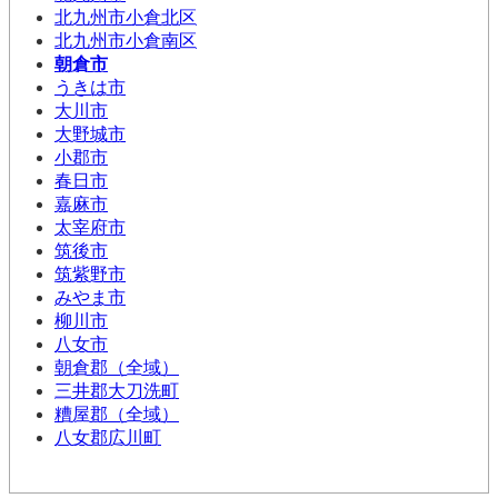
北九州市小倉北区
北九州市小倉南区
朝倉市
うきは市
大川市
大野城市
小郡市
春日市
嘉麻市
太宰府市
筑後市
筑紫野市
みやま市
柳川市
八女市
朝倉郡（全域）
三井郡大刀洗町
糟屋郡（全域）
八女郡広川町